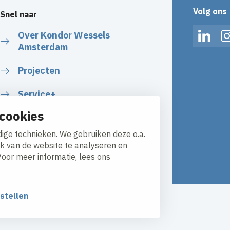
Volg ons
Snel naar
Over Kondor Wessels
Linked
Amsterdam
Projecten
Service+
cookies
ige technieken. We gebruiken deze o.a.
ik van de website te analyseren en
Voor meer informatie, lees ons
nstellen
y
Responsible disclosure