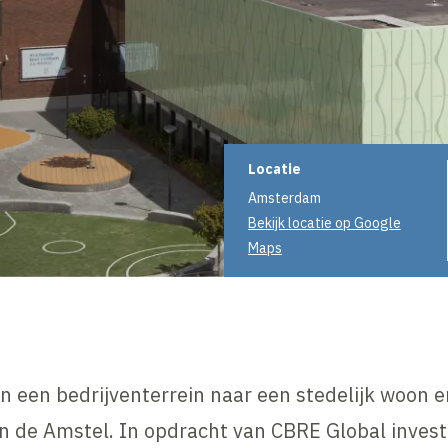
Projectinformati
Locatie
Amsterdam
Bekijk locatie op Google
Maps
n een bedrijventerrein naar een stedelijk woon e
n de Amstel. In opdracht van CBRE Global invest