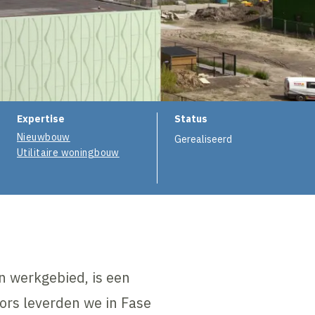
e
Expertise
Status
Nieuwbouw
Gerealiseerd
Utilitaire woningbouw
n werkgebied, is een
ors leverden we in Fase