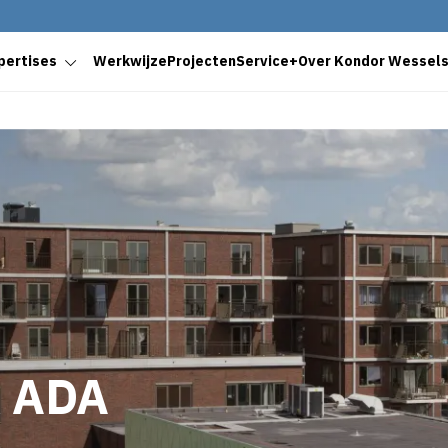
pertises
Werkwijze
Projecten
Service+
Over Kondor Wessel
& ADA