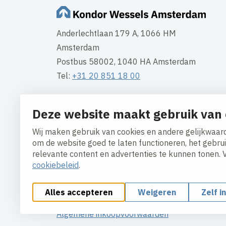
Anderlechtlaan 179 A, 1066 HM
Amsterdam
Postbus 58002, 1040 HA Amsterdam
Tel:
+31 20 851 18 00
Openingstijden kantoor:
Deze website maakt gebruik van 
Maandag t/m vrijdag 08:00 – 16:30
Wij maken gebruik van cookies en andere gelijkwaard
Contact
om de website goed te laten functioneren, het gebru
relevante content en advertenties te kunnen tonen. 
cookiebeleid
.
Alles accepteren
Weigeren
Zelf i
Cookies aanpassen
Cookie beleid
Privacy polic
Algemene inkoopvoorwaarden