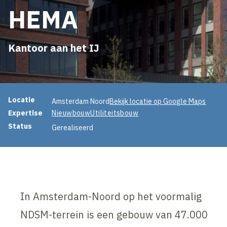
HEMA
Kantoor aan het IJ
Projectinformatie
Locatie
Amsterdam Noord
Bekijk locatie op Google Maps
Expertise
Nieuwbouw
Utiliteitsbouw
Status
Gerealiseerd
In Amsterdam-Noord op het voormalig
NDSM-terrein is een gebouw van 47.000