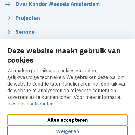
Over Kondor Wessels Amsterdam
Projecten
Service+
Deze website maakt gebruik van
cookies
Volg ons
Wij maken gebruik van cookies en andere
gelijkwaardige technieken. We gebruiken deze o.a. om
de website goed te laten functioneren, het gebruik van
LinkedIn
Instagram
de website te analyseren en relevante content en
advertenties te kunnen tonen. Voor meer informatie,
lees ons
cookiebeleid
.
Alles accepteren
Cookies aanpassen
Cookie beleid
Privacy policy
Responsible disclosure
Algemene inkoopvoorwaarden
Weigeren