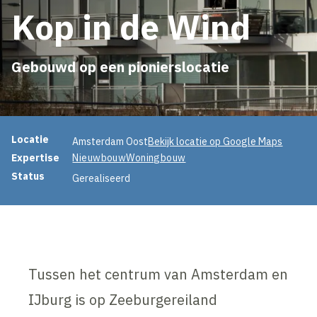
Kop in de Wind
Gebouwd op een pionierslocatie
Projectinformatie
Locatie
Amsterdam Oost
Bekijk locatie op Google Maps
Expertise
Nieuwbouw
Woningbouw
Status
Gerealiseerd
Tussen het centrum van Amsterdam en
IJburg is op Zeeburgereiland