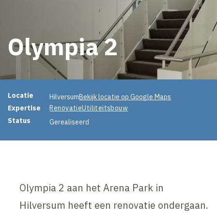
Olympia 2
Projectinformatie
Locatie
Hilversum
Bekijk locatie op Google Maps
Expertise
Renovatie
Utiliteitsbouw
Status
Gerealiseerd
Olympia 2 aan het Arena Park in
Hilversum heeft een renovatie ondergaan.