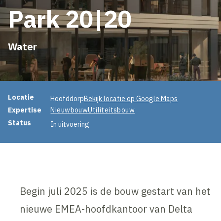
Park 20|20
Water
Projectinformatie
Locatie
Hoofddorp
Bekijk locatie op Google Maps
Expertise
Nieuwbouw
Utiliteitsbouw
Status
In uitvoering
Begin juli 2025 is de bouw gestart van het
nieuwe EMEA-hoofdkantoor van Delta