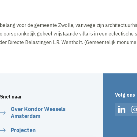
elang voor de gemeente Zwolle, vanwege zijn architectuurhis
orspronkelijk geheel vrijstaande villa is in een eclectische
r der Directe Belastingen L.R. Wentholt. (Gemeentelijk monu
Volg ons
Snel naar
Over Kondor Wessels
Linked
Amsterdam
Projecten