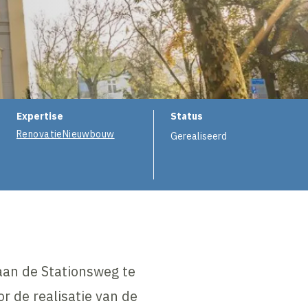
e
Expertise
Status
Renovatie
Nieuwbouw
Gerealiseerd
aan de Stationsweg te
 de realisatie van de