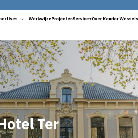
pertises
Werkwijze
Projecten
Service+
Over Kondor Wessel
Hotel Ter