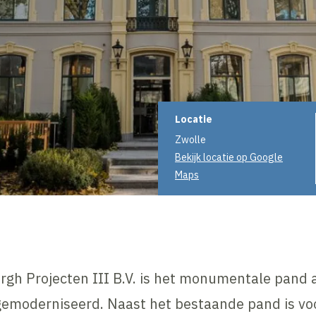
Projectinformati
Locatie
Zwolle
Bekijk locatie op Google
Maps
gh Projecten III B.V. is het monumentale pand 
emoderniseerd. Naast het bestaande pand is voor