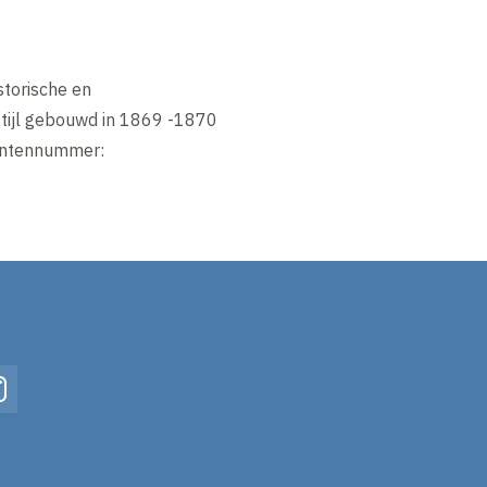
torische en
 stijl gebouwd in 1869 -1870
mentennummer:
In
Instagram